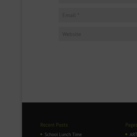
Recent Posts
Page
School Lunch Time
ART