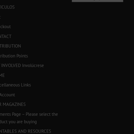
TICULOS
t
ckout
NTACT
TRIBUTION
tribution Points
 INVOLVED Involúcrese
ME
cellaneous Links
Account
R MAGAZINES
ments Page – Please select the
duct you are buying
INTABLES AND RESOURCES