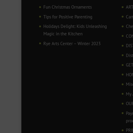
Fun Christmas Ornaments
AR
Tips for Positive Parenting
Car
Holidays Delight: Kids Unleashing
Che
Magic in the Kitchen
CO
Rye Arts Center – Winter 2023
DIS
Dis
GET
HO
Mis
My 
OU
Pay
pro
PR