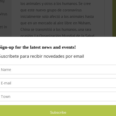
nly
los animales y otros a los humanos. Se cree
que este nuevo grupo de coronavirus
virus
inicialmente solo afectó a los animales hasta
que en un mercado al aire libre en Wuham,
et in
China se transmitió a los humanos, una rara
ocasión. La Organización Mundial de la Salud
lth
ha estimado que la tasa de mortalidad de
tality
este virus podría estar alrededor del 2%
though
(aunque los cálculos definitivos vendrán más
In
adelante). En comparación, el 0.05% de las
ht the
personas que contrajeron la gripe esta
the
temporada han muerto, según el Centro para
that
el Control de Enfermedades. Esto significa
e
que COVID-19 podría ser hasta 40 veces más
 if
mortal que la gripe. Todavía no se sabe si este
he
virus será menos infeccioso con la llegada de
la primavera y el verano.