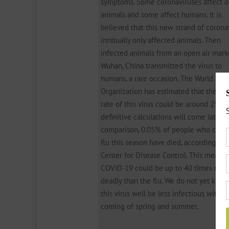
symptoms. Some coronaviruses affect o
animals and some affect humans. It is
believed that this new strand of corona
innitually only affected animals. Then
infected animals from an open air mark
Wuhan, China transmitted the virus to
humans, a rare occasion. The World Hea
Organization has estimated that the mor
rate of this virus could be around 2% (
definitive calculations will come later). 
comparison, 0.05% of people who caug
flu this season have died, according to 
Center for Disease Control. This means 
COVID-19 could be up to 40 times mor
deadly than the flu. We do not yet know
this virus well be less infectious with t
coming of spring and summer.