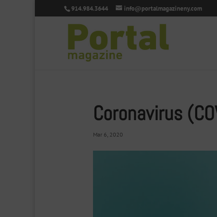
914.984.3644
info@portalmagazineny.com
Coronavirus (CO
Mar 6, 2020