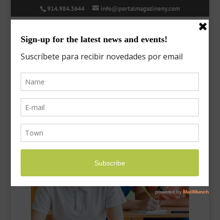
914.984.3644
info@portalmagazineny.com
The Special Education
Process
Dec 5, 2018