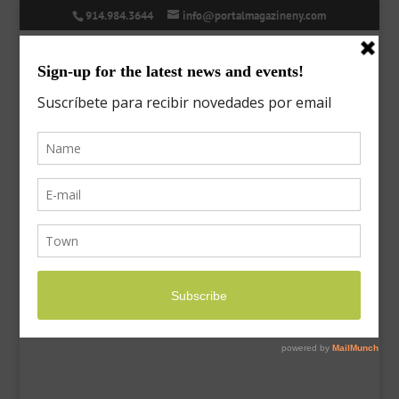
914.984.3644
info@portalmagazineny.com
Why Daily School Attendance
is Important
Jan 5, 2021